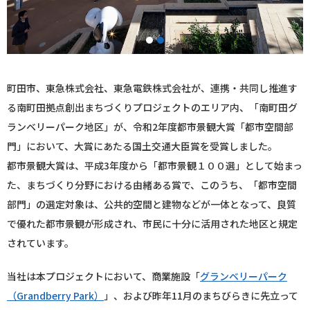
1
2
町田市、東急株式会社、東急電鉄株式会社が、連携・共同し推進す
る南町田拠点創出まちづくりプロジェクトのエリア内、「南町田グ
ランベリーパーク地区」が、令和2年度都市景観大賞「都市空間部
門」において、大賞にあたる国土交通大臣賞を受賞しました。
都市景観大賞は、平成3年度から「都市景観１００選」として始まっ
た、まちづくり分野における由緒ある賞で、このうち、「都市空間
部門」の選定対象は、公共的空間と建物などが一体となって、良質
で優れた都市景観が形成され、市民に十分に活用された地区と規定
されています。
当社は本プロジェクトにおいて、商業施設「
グランベリーパーク
（Grandberry Park）
」、および昨年11月のまちびらきに先立って