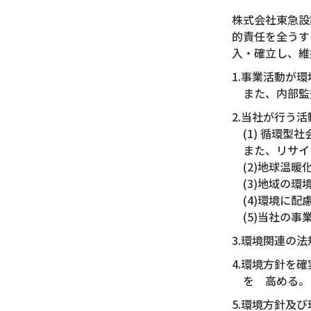
株式会社東急設
的責任を全うす
入・確立し、維
1.事業活動が
また、内部監
2.当社が行う
(1) 循環
また、リサイ
(2)地球温
(3)地域の
(4)環境に
(5)当社の
3.環境関連の
4.環境方針を
を 高める。
5.環境方針及