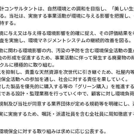
計コンサルタントは、自然環境との調和を目指し、「美しい生
る。当社は、実施する事業活動が環境に与える影響を把握し、
持する。
環境に与え又は与え得る環境影響を的確に捉え、その評価結果
査を実施し、環境マネジメントシステムの継続的改善を図る。
活動に関わる環境影響の内、汚染の予防を含む環境保全活動の
型社会の形成を促進するため、事業活動に伴って発生する廃棄物
クルに積極的に取り組む。
暖化を抑制し、貴重な天然資源を次世代に引き継ぐため、社屋内
環境保全活動への参加を通し、社会に対する責任を果していく。
配慮した製品を優先的に購入する等の「グリーン購入」を推進す
事業である設計・監理業務を行っていく中で、顧客に対し環境負
法規制及び当社が同意する業界団体が定める規範等を明確にし、
確実に実施するため、嘱託・派遣社員を含む全社員に周知徹底
び環境保全に対する取り組みは求めに応じ公表する。