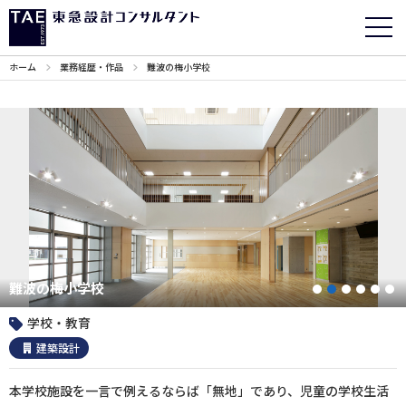
ホーム
業務経歴・作品
難波の梅小学校
難波の梅小学校
1
2
3
4
5
学校・教育
建築設計
本学校施設を一言で例えるならば「無地」であり、児童の学校生活