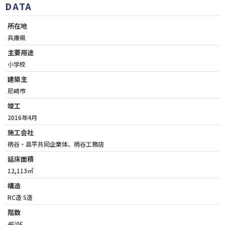
DATA
所在地
兵庫県
主要用途
小学校
建築主
尼崎市
竣工
2016年4月
施工会社
柄谷・昌平共同企業体、柄谷工務店
延床面積
12,113㎡
構造
RC造 S造
階数
4F/0F