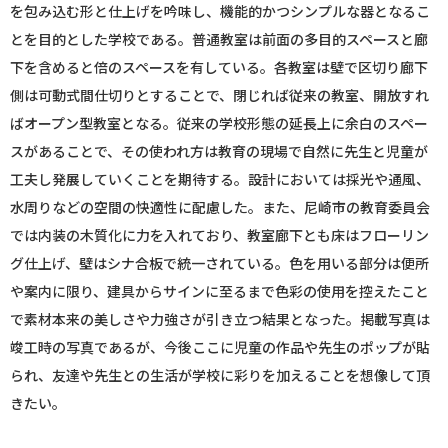
を包み込む形と仕上げを吟味し、機能的かつシンプルな器となるこ
とを目的とした学校である。普通教室は前面の多目的スペースと廊
下を含めると倍のスペースを有している。各教室は壁で区切り廊下
側は可動式間仕切りとすることで、閉じれば従来の教室、開放すれ
ばオープン型教室となる。従来の学校形態の延長上に余白のスペー
スがあることで、その使われ方は教育の現場で自然に先生と児童が
工夫し発展していくことを期待する。設計においては採光や通風、
水周りなどの空間の快適性に配慮した。また、尼崎市の教育委員会
では内装の木質化に力を入れており、教室廊下とも床はフローリン
グ仕上げ、壁はシナ合板で統一されている。色を用いる部分は便所
や案内に限り、建具からサインに至るまで色彩の使用を控えたこと
で素材本来の美しさや力強さが引き立つ結果となった。掲載写真は
竣工時の写真であるが、今後ここに児童の作品や先生のポップが貼
られ、友達や先生との生活が学校に彩りを加えることを想像して頂
きたい。