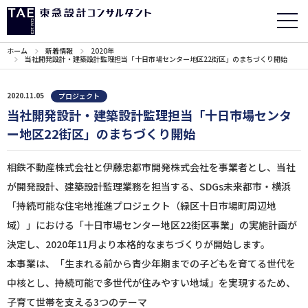
ホーム
新着情報
2020年
当社開発設計・建築設計監理担当「十日市場センター地区22街区」のまちづくり開始
2020.11.05
プロジェクト
当社開発設計・建築設計監理担当「十日市場センタ
ー地区22街区」のまちづくり開始
相鉄不動産株式会社と伊藤忠都市開発株式会社を事業者とし、当社
が開発設計、建築設計監理業務を担当する、SDGs未来都市・横浜
「持続可能な住宅地推進プロジェクト（緑区十日市場町周辺地
域）」における「十日市場センター地区22街区事業」の実施計画が
決定し、2020年11月より本格的なまちづくりが開始します。
本事業は、「生まれる前から青少年期までの子どもを育てる世代を
中核とし、持続可能で多世代が住みやすい地域」を実現するため、
子育て世帯を支える3つのテーマ