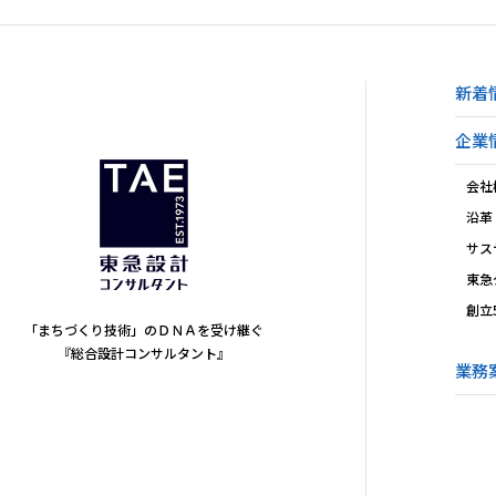
新着
企業
会社
沿革
サス
東急
創立
「まちづくり技術」のＤＮＡを受け継ぐ
『総合設計コンサルタント』
業務