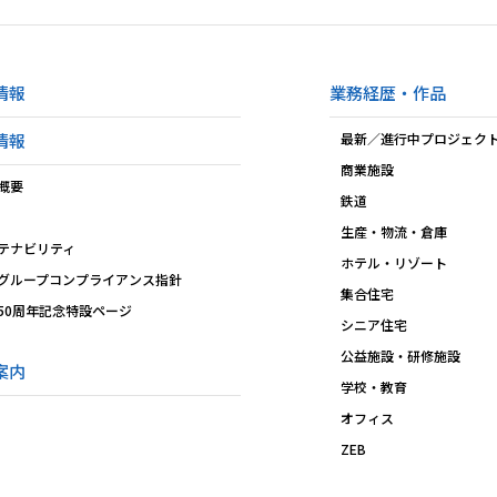
情報
業務経歴・作品
情報
最新／進行中プロジェク
商業施設
概要
鉄道
生産・物流・倉庫
テナビリティ
ホテル・リゾート
グループコンプライアンス指針
集合住宅
50周年記念特設ページ
シニア住宅
公益施設・研修施設
案内
学校・教育
オフィス
ZEB