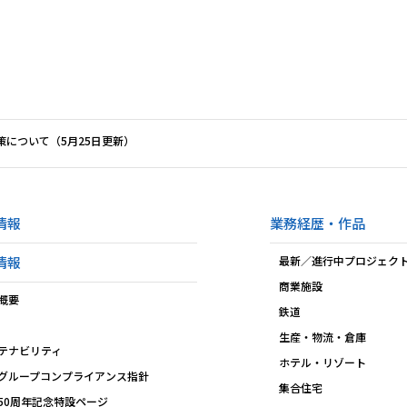
対策について（5月25日更新）
情報
業務経歴・作品
情報
最新／進行中プロジェク
商業施設
概要
鉄道
生産・物流・倉庫
テナビリティ
ホテル・リゾート
グループコンプライアンス指針
集合住宅
50周年記念特設ページ