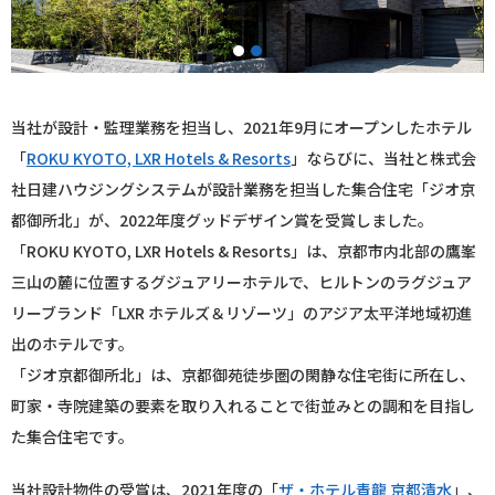
1
2
当社が設計・監理業務を担当し、2021年9月にオープンしたホテル
「
ROKU KYOTO, LXR Hotels & Resorts
」ならびに、当社と株式会
社日建ハウジングシステムが設計業務を担当した集合住宅「ジオ京
都御所北」が、2022年度グッドデザイン賞を受賞しました。
「ROKU KYOTO, LXR Hotels & Resorts」は、京都市内北部の鷹峯
三山の麓に位置するグジュアリーホテルで、ヒルトンのラグジュア
リーブランド「LXR ホテルズ＆リゾーツ」のアジア太平洋地域初進
出のホテルです。
「ジオ京都御所北」は、京都御苑徒歩圏の閑静な住宅街に所在し、
町家・寺院建築の要素を取り入れることで街並みとの調和を目指し
た集合住宅です。
当社設計物件の受賞は、2021年度の「
ザ・ホテル青龍 京都清水
」、