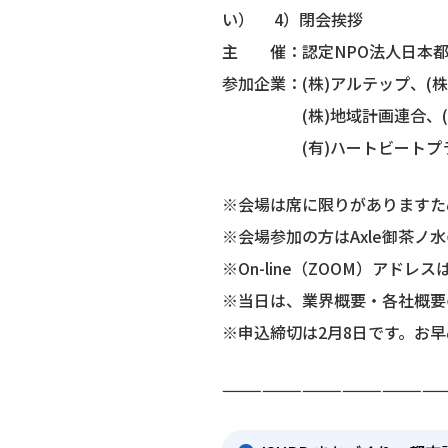
い） 4）閉会挨拶
主 催：認定NPO法人日本都市
参加企業：(株)アルテップ、(株
(株)地域計画連合、(株)
(有)ハートビートプラン、
※会場は席に限りがありますた
※会場参加の方はAxle御茶
※On-line（ZOOM）アドレ
※当日は、業界概要・各社概要
※申込締切は2月8日です。お
————————————————