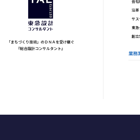
会社
沿革
サス
東急
創立
「まちづくり技術」のＤＮＡを受け継ぐ
『総合設計コンサルタント』
業務