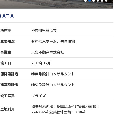
1
2
3
4
5
6
DATA
所在地
神奈川県横浜市
主要用途
有料老人ホーム、共同住宅
事業主
東急不動産株式会社
竣工日
2018年12月
開発設計者
㈱東急設計コンサルタント
建築設計者
㈱東急設計コンサルタント
竣工写真
プライズ
開発敷地面積：8488.18㎡ 建築敷地面積：
土地利用
7240.97㎡ 公共敷地面積：0.00㎡