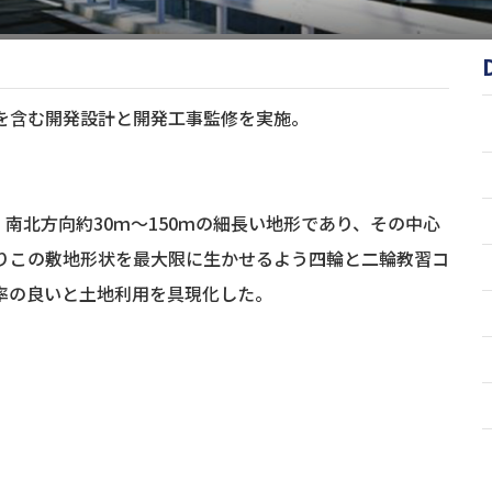
を含む開発設計と開発工事監修を実施。
南北方向約30ｍ～150ｍの細長い地形であり、その中心
りこの敷地形状を最大限に生かせるよう四輪と二輪教習コ
率の良いと土地利用を具現化した。