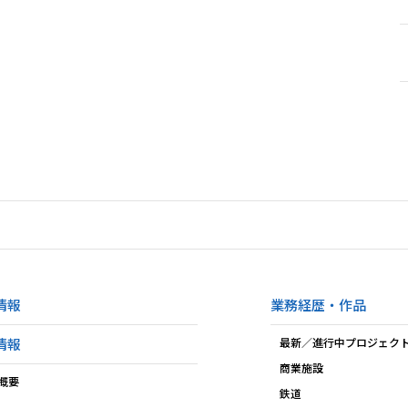
情報
業務経歴・作品
情報
最新／進行中プロジェク
商業施設
概要
鉄道