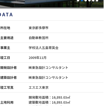
1
2
3
4
5
6
DATA
所在地
東京都多摩市
主要用途
自動車教習所
事業主
学校法人五島育英会
竣工日
2009年11月
開発設計者
㈱東急設計コンサルタント
建築設計者
㈱東急設計コンサルタント
竣工写真
エスエス東京
開発敷地面積：16,893.03㎡
土地利用
建築敷地面積：16,893.03㎡