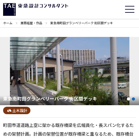
ホーム
業務経歴・作品
東急南町田グランベリーパーク 街区間デッキ
東急南町田グランベリーパーク 街区間デッキ
1
土木設計
町田市道道路上空に架かる既存橋梁を広幅員化・長スパン化するた
めの架替計画。計画の架替位置が既存橋梁と重なるため、既存橋台