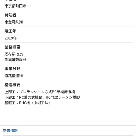
東京都町田市
発注者
東急電鉄㈱
竣工年
2019年
業務概要
既存駅改良
耐震補強設計
事業分野
道路構造物
構造概要
上部工：プレテンション方式PC単純床版橋
下部工：RC重力式橋台、RC門型ラーメン橋脚
基礎工：PHC杭（中堀工法）
新着情報