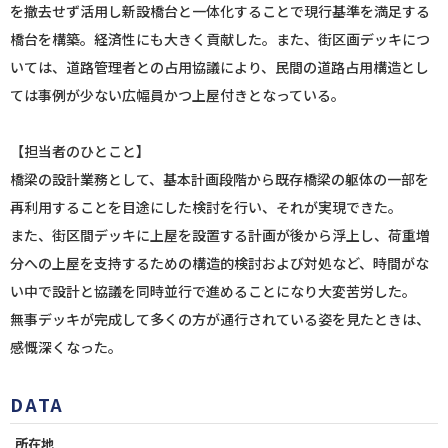
を撤去せず活用し新設橋台と一体化することで現行基準を満足する
橋台を構築。経済性にも大きく貢献した。また、街区画デッキにつ
いては、道路管理者との占用協議により、民間の道路占用構造とし
ては事例が少ない広幅員かつ上屋付きとなっている。
【担当者のひとこと】
橋梁の設計業務として、基本計画段階から既存橋梁の躯体の一部を
再利用することを目途にした検討を行い、それが実現できた。
また、街区間デッキに上屋を設置する計画が後から浮上し、荷重増
分への上屋を支持するための構造的検討および対処など、時間がな
い中で設計と協議を同時並行で進めることになり大変苦労した。
無事デッキが完成して多くの方が通行されている姿を見たときは、
感慨深くなった。
DATA
所在地