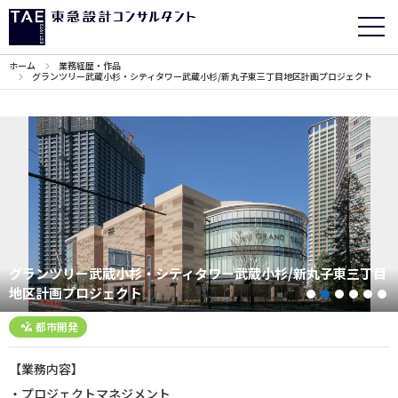
ホーム
業務経歴・作品
グランツリー武蔵小杉・シティタワー武蔵小杉/新丸子東三丁目地区計画プロジェクト
グランツリー武蔵小杉・シティタワー武蔵小杉/新丸子東三丁目
地区計画プロジェクト
1
2
3
4
5
都市開発
【業務内容】
・プロジェクトマネジメント