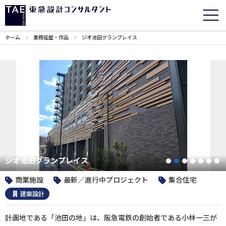
ホーム
業務経歴・作品
ジオ池田グランプレイス
ジオ池田グランプレイス
1
2
3
4
5
6
商業施設
最新／進行中プロジェクト
集合住宅
建築設計
計画地である「池田の地」は、阪急電鉄の創始者である小林一三が