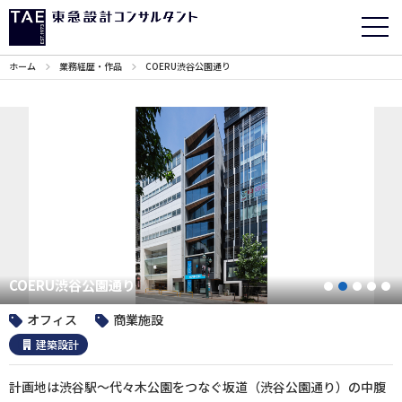
ホーム
業務経歴・作品
COERU渋谷公園通り
COERU渋谷公園通り
1
2
3
4
オフィス
商業施設
建築設計
計画地は渋谷駅～代々木公園をつなぐ坂道（渋谷公園通り）の中腹