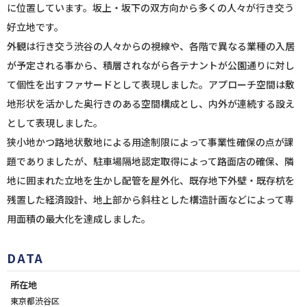
に位置しています。坂上・坂下の双方向から多くの人々が行き交う
好立地です。
外観は行き交う渋谷の人々からの視線や、各階で異なる業種の入居
が予定される事から、積層されながら各テナントが公園通りに対し
て個性を出すファサードとして表現しました。アプローチ空間は敷
地形状を活かした奥行きのある空間構成とし、内外が連続する設え
として表現しました。
狭小地かつ路地状敷地による用途制限によって事業性確保の点が課
題でありましたが、駐車場隔地認定取得によって路面店の確保、隣
地に囲まれた立地を生かし配管を屋外化、既存地下外壁・既存杭を
残置した経済設計、地上部から斜柱とした構造計画などによって専
用面積の最大化を達成しました。
DATA
所在地
東京都渋谷区