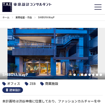
ホーム
業務経歴・作品
SHIBUYA WayP
SHIBUYA WayP
1
2
3
4
5
6
7
オフィス
ZEB
商業施設
建築設計
本計画地は渋谷神南に位置しており、ファッションカルチャーを中