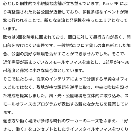
心とした個性的で小規模な店舗が立ち並んでいます。Park-PFIによ
り再整備された北谷公園が近接しており、多種多様なイベントが頻
繁に行われることで、新たな交流と発信性を持ったエリアとなって
います。
敷地は3面を隣地に囲まれており、間口に対して奥行方向が長く、開
口部を設けにくい条件です。一般的な1フロア貸しの事務所とした場
合、公園の良好な環境を活かすことができませんでした。そこで、
近年需要が高まっているスモールオフィスを主とし、1部屋が4～36
㎡程度と非常に小さな集合体としています。
そこで私たちは、従来のインテリアによって分割する単純なオフィ
スビルではなく、敷地が持つ課題を逆手に取り、中央に吹抜を設け
た構成を提案しました。風・光・公園環境を立体的に取り込み、ス
モールオフィスのプログラムが表出する新たなかたちを提案してい
ます。
働き方や働く場所が多様な時代のワーカーのニーズをふまえ、「好
きに、働く」をコンセプトとしたライフスタイルオフィスをつくり