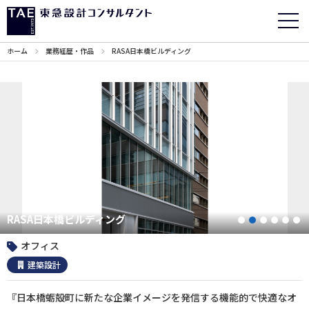
ホーム
業務経歴・作品
RASA日本橋ビルディング
RASA日本橋ビルディング
1
2
3
4
5
オフィス
建築設計
『日本橋蛎殻町に新たな企業イメージを発信する機能的で快適なオ