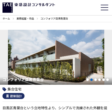
ホーム
業務経歴・作品
コンフォリア目黒青葉台
コンフォリア目黒青葉台
1
2
3
4
5
集合住宅
建築設計
目黒区青葉台という立地特性より、シンプルで洗練された外観を提