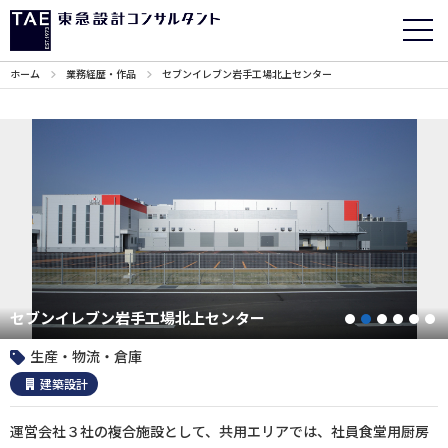
ホーム
業務経歴・作品
セブンイレブン岩手工場北上センター
セブンイレブン岩手工場北上センター
1
2
3
4
5
生産・物流・倉庫
建築設計
運営会社３社の複合施設として、共用エリアでは、社員食堂用厨房