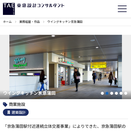
ホーム
業務経歴・作品
ウイングキッチン京急蒲田
ウイングキッチン京急蒲田
1
2
3
4
5
商業施設
建築設計
「京急蒲田駅付近連続立体交差事業」によりできた、京急蒲田駅の