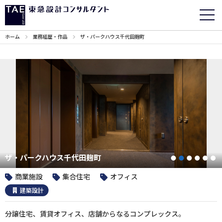
ホーム
業務経歴・作品
ザ・パークハウス千代田麹町
ザ・パークハウス千代田麹町
1
2
3
4
5
商業施設
集合住宅
オフィス
建築設計
分譲住宅、賃貸オフィス、店舗からなるコンプレックス。