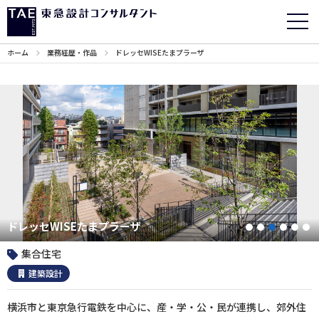
ホーム
業務経歴・作品
ドレッセWISEたまプラーザ
ドレッセWISEたまプラーザ
1
2
3
4
5
集合住宅
建築設計
横浜市と東京急行電鉄を中心に、産・学・公・民が連携し、郊外住