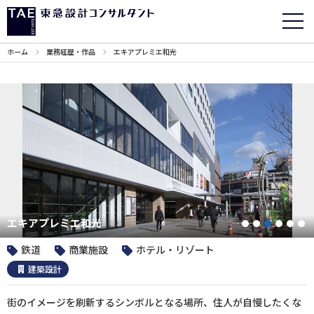
ホーム
業務経歴・作品
エキアプレミエ和光
エキアプレミエ和光
1
2
3
4
5
鉄道
商業施設
ホテル・リゾート
建築設計
街のイメージを刷新するシンボルとなる場所、住人が自慢したくな