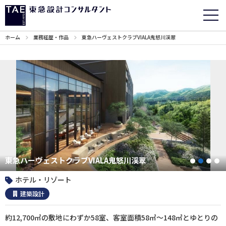
ホーム
業務経歴・作品
東急ハーヴェストクラブVIALA鬼怒川渓翠
東急ハーヴェストクラブVIALA鬼怒川渓翠
1
2
3
ホテル・リゾート
建築設計
約12,700㎡の敷地にわずか58室、客室面積58㎡～148㎡とゆとりの