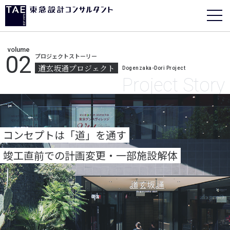
volume
02
プロジェクトストーリー
道玄坂通プロジェクト
Dogenzaka-Dori Project
Project Story
コンセプトは「道」を通す
竣工直前での計画変更・一部施設解体