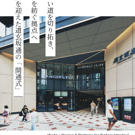
門出を迎えた道玄坂通の「開通式」
文化を紡ぐ拠点へ
新しい道を切り拓き、
photo：Nacasa & Partners Inc.(Satoru Umetsu)