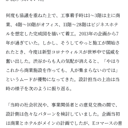
何度も協議を重ねた上で、工事着手時は1〜3階は主に商
業、4階〜10階がオフィス、11階〜28階はビジネスホテ
ルを想定した完成図を描いて着工。2013年の企画から7
年が過ぎていた。しかし、そうしてやっと施工が開始さ
れたとき、今度は新型コロナウィルスが世界中で猛威を
奮い出した。渋谷からも人の気配が消えると、「やはり
これから商業施設を作っても、人が集まらないのでは」
というムードが優勢になってきた。設計担当の上治は当
時の様子を次のように振り返る。
「当時の社会状況や、事業関係者との意見交換の間で、
設計側は色々なパターンを検討していました。企画当初
は商業とホテルがメインの計画でしたが、Eコマースの普