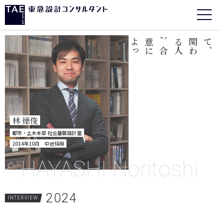
。
正
解
が
見
え
て
き
ま
す
て
関
わ
る
人
の
合
意
に
よ
っ
、
林 徳俊
都市・土木本部 社会基盤設計室
2014年10月 中途採用
HAYASHI Noritoshi
2024
INTERVIEW