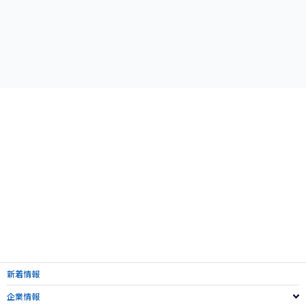
PREVIEW
NEXT
#14
#01
山家 伊織
飛鳥井 秀斗
YAMAGA Iori
ASUKAI Hideto
新着情報
企業情報