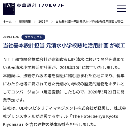
ホーム
新着情報
2019年
当社基本設計担当 元清水小学校跡地活用計画 が竣工
2019.11.26
プロジェクト
当社基本設計担当 元清水小学校跡地活用計画 が竣工
ＮＴＴ都市開発株式会社が京都市東山区清水において開発を進めて
いる元清水小学校活用計画が、2019年10月に竣工いたしました。
本施設は、法観寺八坂の塔を間近に臨む恵まれた立地にあり、長年
にわたり地域に愛されてきた元清水小学校の歴史的建物をホテルと
してコンバージョン（用途変換）したもので、2020年3月22日に開
業予定です。
当社は、UDホスピタリティマネジメント株式会社が経営し、株式会
社プリンスホテルが運営するホテル「The Hotel Seiryu Kyoto
Kiyomizu」を含む建物の基本設計を担当しました。