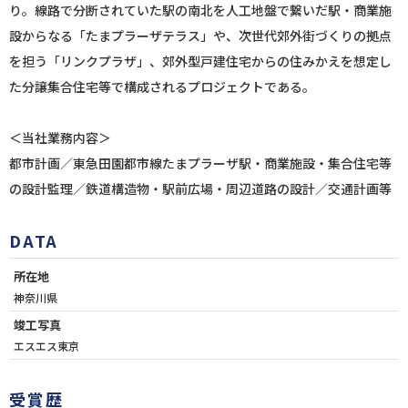
り。線路で分断されていた駅の南北を人工地盤で繋いだ駅・商業施
設からなる「たまプラーザテラス」や、次世代郊外街づくりの拠点
を担う「リンクプラザ」、郊外型戸建住宅からの住みかえを想定し
た分譲集合住宅等で構成されるプロジェクトである。
＜当社業務内容＞
都市計画／東急田園都市線たまプラーザ駅・商業施設・集合住宅等
の設計監理／鉄道構造物・駅前広場・周辺道路の設計／交通計画等
DATA
所在地
神奈川県
竣工写真
エスエス東京
受賞歴