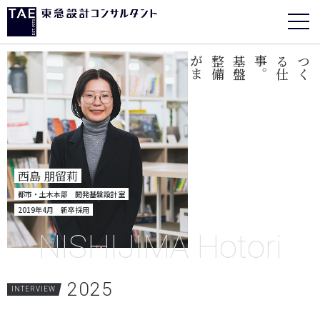
。
基
盤
整
備
が
ま
ち
を
支
え
る
。
西島 朋留莉
都市・土木本部 開発基盤設計室
2019年4月 新卒採用
NISHIJIMA Hotori
2025
INTERVIEW