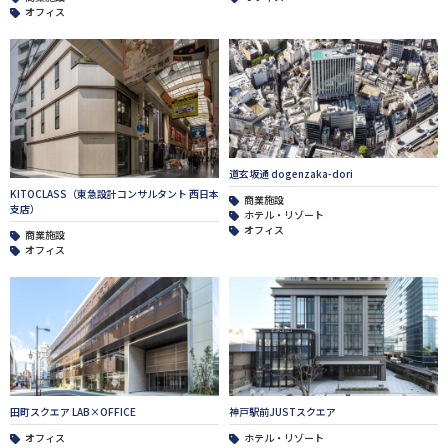
オフィス
道玄坂通 dogenzaka-dori
KITOCLASS（東急設計コンサルタント 西日本
商業施設
支店）
ホテル・リゾート
オフィス
商業施設
オフィス
田町スクエア LAB×OFFICE
神戸駅前JUSTスクエア
オフィス
ホテル・リゾート