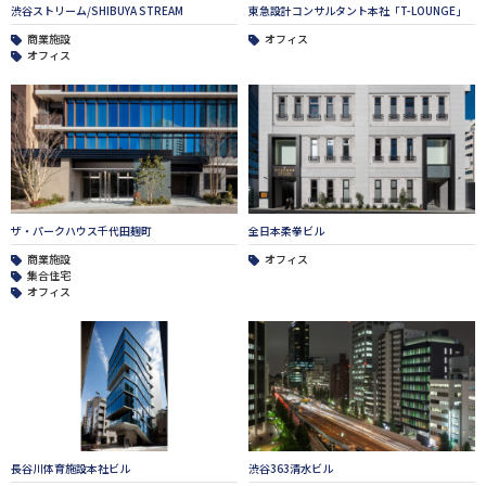
渋谷ストリーム/SHIBUYA STREAM
東急設計コンサルタント本社「T-LOUNGE」
商業施設
オフィス
オフィス
ザ・パークハウス千代田麹町
全日本柔拳ビル
商業施設
オフィス
集合住宅
オフィス
長谷川体育施設本社ビル
渋谷363清水ビル