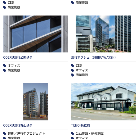
ZEB
商業施設
商業施設
COERU渋谷公園通り
渋谷アクシュ（SHIBUYA AXSH）
オフィス
ZEB
商業施設
オフィス
商業施設
COERU渋谷青山通り
TENOHA松前
最新／進行中プロジェクト
公益施設・研修施設
商業施設
オフィス