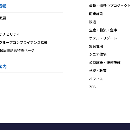
情報
最新／進行中プロジェク
商業施設
概要
鉄道
生産・物流・倉庫
テナビリティ
ホテル・リゾート
グループコンプライアンス指針
集合住宅
50周年記念特設ページ
シニア住宅
公益施設・研修施設
案内
学校・教育
オフィス
ZEB