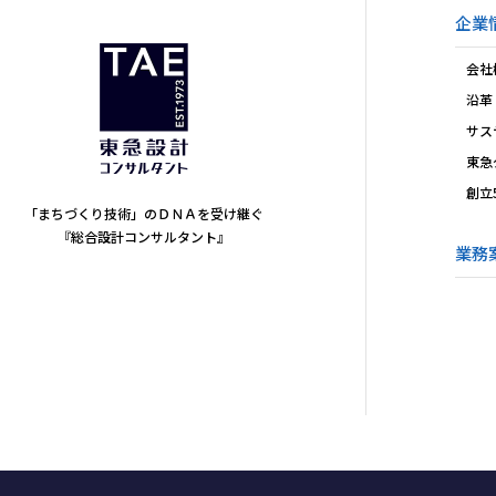
企業
会社
沿革
サス
東急
創立
「まちづくり技術」のＤＮＡを受け継ぐ
『総合設計コンサルタント』
業務